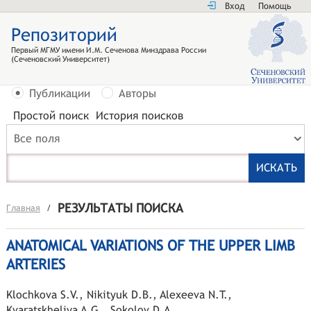
Вход
Помощь
Репозиторий
Первый МГМУ имени И.М. Сеченова Минздрава России
(Сеченовский Университет)
Публикации
Авторы
Простой поиск
История поисков
Все поля
РЕЗУЛЬТАТЫ ПОИСКА
Главная
/
ANATOMICAL VARIATIONS OF THE UPPER LIMB
ARTERIES
Klochkova S.V.
,
Nikityuk D.B.
,
Alexeeva N.T.
,
Kvaratskheliya A.G.
,
Sokolov D.A.