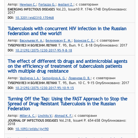
Автор:
;
;
; с соавторами
Hewison C.
Ferlazzo G.
Avaliani Z.
Vol.23, Issue10 P. 1746-1748 Опубликовано:
EMERGING INFECTIOUS DISEASES
2017
DOI:
10.3201/eid2310.170468
Tuberculosis with concurrent HIV infection in the Russian
federation and the world1
Автор:
;
;
; с соавторами
Васильева И. А.
Белиловскy Е. М.
Борисов С. Е.
Т. 95, Вып. 9 С. 8-18 Опубликовано: 2017
ТУБЕРКУЛЕЗ И БОЛЕЗНИ ЛЕГКИХ
DOI:
10.21292/2075-1230-2017-95-9-8-18
The effect of different tb drugs and antimicrobial agents
on the efficiency of treatment of tuberculosis patients
with multiple drug resistance
Автор:
;
;
; с соавторами
Vasilyeva I. A.
Samoylova A. G.
Ловачева О. В.
Т. 95, Вып. 10 С. 9-15 Опубликовано: 2017
ТУБЕРКУЛЕЗ И БОЛЕЗНИ ЛЕГКИХ
DOI:
10.21292/2075-1230-2017-95-10-9-15
Turning Off the Tap: Using the FAST Approach to Stop the
Spread of Drug-Resistant Tuberculosis in the Russian
Federation
Автор:
;
;
; с соавторами
Miller A. C.
Livchits V.
Ahmad K. F.
Vol.218, Issue4 P. 654-658 Опубликовано:
JOURNAL OF INFECTIOUS DISEASES
2018
DOI:
10.1093/infdis/jiy190