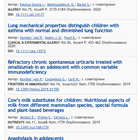
Автор:
;
;
; с соавторами
Eguiluz-Gracia I.
Mathioudakis A. G.
Bartel S.
Vol.75, Issue9 P. 2170-2184 Опубликовано: 2020
ALLERGY
DOI:
10.1111/all.14177
Lung mechanical properties distinguish children with
asthma with normal and diminished lung function
Автор:
;
;
; с соавторами
Komber`yati P.
Spahn J. D.
Paull K.
Vol.50, Issue4 P. 453-462 Опубликовано:
CLINICAL & EXPERIMENTAL ALLERGY
2020
DOI:
10.1111/cea.13573
Refractory chronic spontaneous urticaria treated with
omalizumab in an adolescent with common variable
immunodeficiency
Автор:
;
;
; с соавторами
Komber`yati P.
Costagliola G.
Carli N.
Vol.10, IssueJULY Num.1700 Опубликовано: 2019
FRONTIERS IN IMMUNOLOGY
DOI:
10.3389/fimmu.2019.01700
Cow’s milk substitutes for children: Nutritional aspects of
milk from different mammalian species, special formula
and plant-based beverages
Автор:
;
;
; с соавторами
Verduci E.
D’elios S.
Cerrato L.
Vol.11, Issue8 Num.1739 Опубликовано: 2019
NUTRIENTS
DOI:
10.3390/nu11081739
Anaphylaxis in adolescents