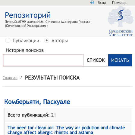
Вход
Помощь
Репозиторий
Первый МГМУ имени И.М. Сеченова Минздрава России
(Сеченовский Университет)
Публикации
Авторы
История поисков
РЕЗУЛЬТАТЫ ПОИСКА
Главная
/
Комберьяти, Паскуале
Всего публикаций:
21
The need for clean air: The way air pollution and climate
change affect allergic rhinitis and asthma