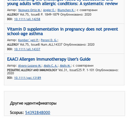
young adults with allergic conditions: A systematic review
Автор:
;
;
; с соавторами
Vazquez-Ortiz M.
Angier E.
Blumchen K.
Vol.75, Issue8 P. 1849-1879 Опубликовано: 2020
ALLERGY
DOI:
10.1111/all.14258
Vitamin D supplementation in pregnancy does not prevent
school-age asthma
Автор:
;
;
Komber`yati P.
Peroni D. G.
Vol.75, Issue8 Num.ALL14337 Опубликовано: 2020
ALLERGY
DOI:
10.1111/all.14337
EAACI Allergen Immunotherapy User's Guide
Автор:
;
;
; с соавторами
Alvaro-Lozano M.
Akdis C. A.
Akdis M.
Vol.31, IssueS25 P. 1-101 Опубликовано:
PEDIATRIC ALLERGY AND IMMUNOLOGY
2020
DOI:
10.1111/pai.13189
Другие идентификаторы
Scopus:
54392848000