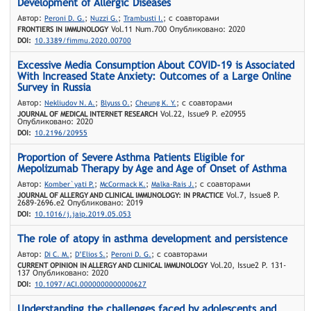
Development of Allergic Diseases
Автор:
;
;
; с соавторами
Peroni D. G.
Nuzzi G.
Trambusti I.
Vol.11 Num.700 Опубликовано: 2020
FRONTIERS IN IMMUNOLOGY
DOI:
10.3389/fimmu.2020.00700
Excessive Media Consumption About COVID-19 is Associated
With Increased State Anxiety: Outcomes of a Large Online
Survey in Russia
Автор:
;
;
; с соавторами
Nekliudov N. A.
Blyuss O.
Cheung K. Y.
Vol.22, Issue9 P. e20955
JOURNAL OF MEDICAL INTERNET RESEARCH
Опубликовано: 2020
DOI:
10.2196/20955
Proportion of Severe Asthma Patients Eligible for
Mepolizumab Therapy by Age and Age of Onset of Asthma
Автор:
;
;
; с соавторами
Komber`yati P.
McCormack K.
Malka-Rais J.
Vol.7, Issue8 P.
JOURNAL OF ALLERGY AND CLINICAL IMMUNOLOGY: IN PRACTICE
2689-2696.e2 Опубликовано: 2019
DOI:
10.1016/j.jaip.2019.05.053
The role of atopy in asthma development and persistence
Автор:
;
;
; с соавторами
Di C. M.
D’Elios S.
Peroni D. G.
Vol.20, Issue2 P. 131-
CURRENT OPINION IN ALLERGY AND CLINICAL IMMUNOLOGY
137 Опубликовано: 2020
DOI:
10.1097/ACI.0000000000000627
Understanding the challenges faced by adolescents and