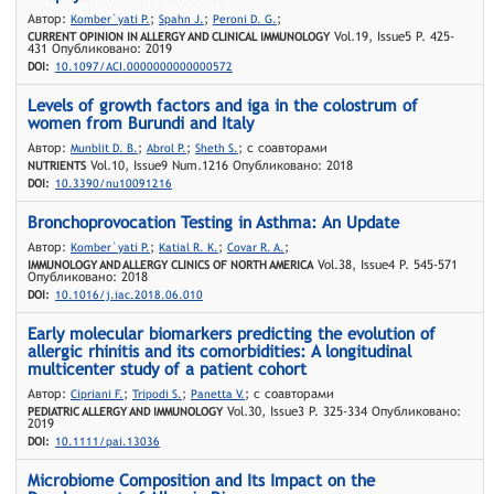
Автор:
;
;
;
Komber`yati P.
Spahn J.
Peroni D. G.
Vol.19, Issue5 P. 425-
CURRENT OPINION IN ALLERGY AND CLINICAL IMMUNOLOGY
431 Опубликовано: 2019
DOI:
10.1097/ACI.0000000000000572
Levels of growth factors and iga in the colostrum of
women from Burundi and Italy
Автор:
;
;
; с соавторами
Munblit D. B.
Abrol P.
Sheth S.
Vol.10, Issue9 Num.1216 Опубликовано: 2018
NUTRIENTS
DOI:
10.3390/nu10091216
Bronchoprovocation Testing in Asthma: An Update
Автор:
;
;
;
Komber`yati P.
Katial R. K.
Covar R. A.
Vol.38, Issue4 P. 545-571
IMMUNOLOGY AND ALLERGY CLINICS OF NORTH AMERICA
Опубликовано: 2018
DOI:
10.1016/j.iac.2018.06.010
Early molecular biomarkers predicting the evolution of
allergic rhinitis and its comorbidities: A longitudinal
multicenter study of a patient cohort
Автор:
;
;
; с соавторами
Cipriani F.
Tripodi S.
Panetta V.
Vol.30, Issue3 P. 325-334 Опубликовано:
PEDIATRIC ALLERGY AND IMMUNOLOGY
2019
DOI:
10.1111/pai.13036
Microbiome Composition and Its Impact on the