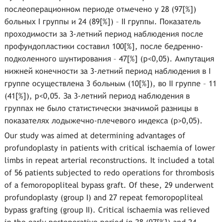
послеоперационном периоде отмечено у 28 (97[%])
больных I группы и 24 (89[%]) – II группы. Показатель
проходимости за 3-летний период наблюдения после
профундопластики составил 100[%], после бедренно-
подколенного шунтирования – 47[%] (р<0,05). Ампутация
нижней конечности за 3-летний период наблюдения в I
группе осуществлена 3 больным (10[%]), во II группе – 11
(41[%]), р<0,05. За 3-летний период наблюдения в
группах не было статистически значимой разницы в
показателях лодыжечно-плечевого индекса (р>0,05).
Our study was aimed at determining advantages of
profundoplasty in patients with critical ischaemia of lower
limbs in repeat arterial reconstructions. It included a total
of 56 patients subjected to redo operations for thrombosis
of a femoropopliteal bypass graft. Of these, 29 underwent
profundoplasty (group I) and 27 repeat femoropopliteal
bypass grafting (group II). Critical ischaemia was relieved