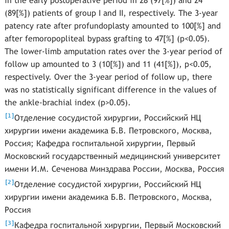
in the early postoperative period in 28 (97[%]) and 24
(89[%]) patients of group I and II, respectively. The 3-year
patency rate after profundoplasty amounted to 100[%] and
after femoropopliteal bypass grafting to 47[%] (p<0.05).
The lower-limb amputation rates over the 3-year period of
follow up amounted to 3 (10[%]) and 11 (41[%]), p<0.05,
respectively. Over the 3-year period of follow up, there
was no statistically significant difference in the values of
the ankle-brachial index (p>0.05).
[
]
1
Отделение сосудистой хирургии, Российский НЦ
хирургии имени академика Б.В. Петровского, Москва,
Россия; Кафедра госпитальной хирургии, Первый
Московский государственный медицинский университет
имени И.М. Сеченова Минздрава России, Москва, Россия
[
]
2
Отделение сосудистой хирургии, Российский НЦ
хирургии имени академика Б.В. Петровского, Москва,
Россия
[
]
3
Кафедра госпитальной хирургии, Первый Московский