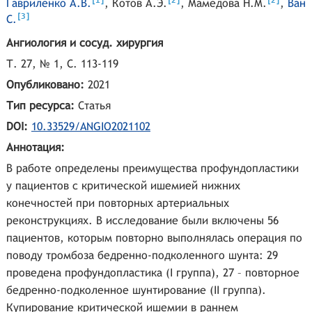
1
2
2
Гавриленко А.В.
,
Котов А.Э.
,
Мамедова Н.М.
,
Ван
[
]
3
С.
Ангиология и сосуд. хирургия
Т. 27, № 1, С. 113-119
Опубликовано:
2021
Тип ресурса:
Статья
DOI:
10.33529/ANGIO2021102
Аннотация:
В работе определены преимущества профундопластики
у пациентов с критической ишемией нижних
конечностей при повторных артериальных
реконструкциях. В исследование были включены 56
пациентов, которым повторно выполнялась операция по
поводу тромбоза бедренно-подколенного шунта: 29
проведена профундопластика (I группа), 27 – повторное
бедренно-подколенное шунтирование (II группа).
Купирование критической ишемии в раннем