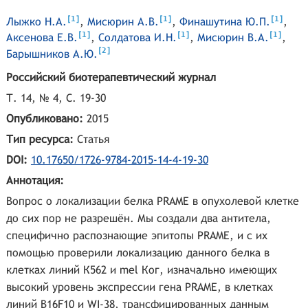
[
]
[
]
[
]
1
1
1
Лыжко Н.А.
,
Мисюрин А.В.
,
Финашутина Ю.П.
,
[
]
[
]
[
]
1
1
1
Аксенова Е.В.
,
Солдатова И.Н.
,
Мисюрин В.А.
,
[
]
2
Барышников А.Ю.
Российский биотерапевтический журнал
Т. 14, № 4, С. 19-30
Опубликовано:
2015
Тип ресурса:
Статья
DOI:
10.17650/1726-9784-2015-14-4-19-30
Аннотация:
Вопрос о локализации белка PRAME в опухолевой клетке
до сих пор не разрешён. Мы создали два антитела,
специфично распознающие эпитопы PRAME, и с их
помощью проверили локализацию данного белка в
клетках линий К562 и mel Ког, изначально имеющих
высокий уровень экспрессии гена PRAME, в клетках
линий B16F10 и WI-38, трансфицированных данным