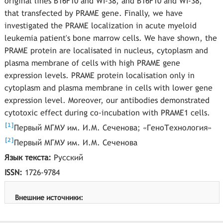
original lines B16F10 and WI-38, and B16F10 and WI-38,
that transfected by PRAME gene. Finally, we have
investigated the PRAME localization in acute myeloid
leukemia patient's bone marrow cells. We have shown, the
PRAME protein are localisated in nucleus, cytoplasm and
plasma membrane of cells with high PRAME gene
expression levels. PRAME protein localisation only in
cytoplasm and plasma membrane in cells with lower gene
expression level. Moreover, our antibodies demonstrated
cytotoxic effect during co-incubation with PRAME1 cells.
[
]
1
Первый МГМУ им. И.М. Сеченова; «ГеноТехнология»
[
]
2
Первый МГМУ им. И.М. Сеченова
Язык текста:
Русский
ISSN:
1726-9784
Внешние источники: