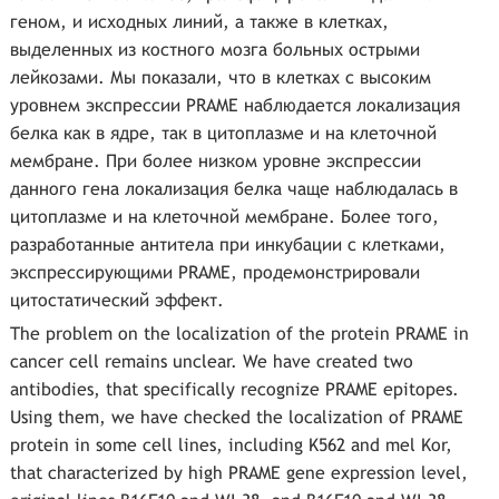
геном, и исходных линий, а также в клетках,
выделенных из костного мозга больных острыми
лейкозами. Мы показали, что в клетках с высоким
уровнем экспрессии PRAME наблюдается локализация
белка как в ядре, так в цитоплазме и на клеточной
мембране. При более низком уровне экспрессии
данного гена локализация белка чаще наблюдалась в
цитоплазме и на клеточной мембране. Более того,
разработанные антитела при инкубации с клетками,
экспрессирующими PRAME, продемонстрировали
цитостатический эффект.
The problem on the localization of the protein PRAME in
cancer cell remains unclear. We have created two
antibodies, that specifically recognize PRAME epitopes.
Using them, we have checked the localization of PRAME
protein in some cell lines, including K562 and mel Kor,
that characterized by high PRAME gene expression level,