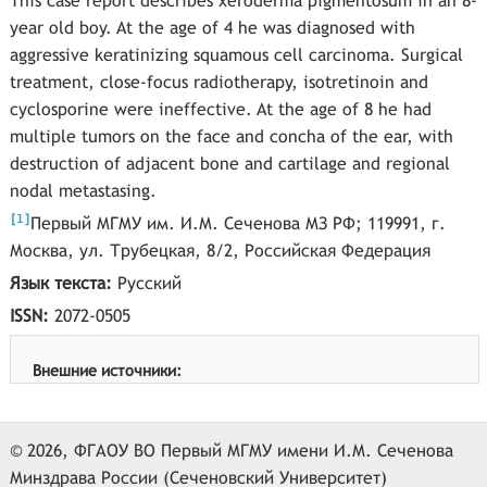
This case report describes xeroderma pigmentosum in an 8-
year old boy. At the age of 4 he was diagnosed with
aggressive keratinizing squamous cell carcinoma. Surgical
treatment, close-focus radiotherapy, isotretinoin and
cyclosporine were ineffective. At the age of 8 he had
multiple tumors on the face and concha of the ear, with
destruction of adjacent bone and cartilage and regional
nodal metastasing.
[
]
1
Первый МГМУ им. И.М. Сеченова МЗ РФ; 119991, г.
Москва, ул. Трубецкая, 8/2, Российская Федерация
Язык текста:
Русский
ISSN:
2072-0505
Внешние источники:
© 2026, ФГАОУ ВО Первый МГМУ имени И.М. Сеченова
Минздрава России (Сеченовский Университет)