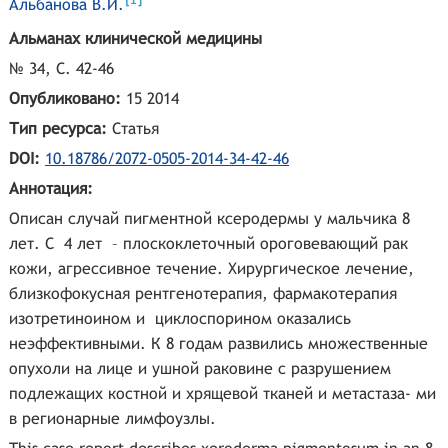
1
Альбанова В.И.
Альманах клинической медицины
№ 34, С. 42-46
Опубликовано:
15 2014
Тип ресурса:
Статья
DOI:
10.18786/2072-0505-2014-34-42-46
Аннотация:
Описан случай пигментной ксеродермы у мальчика 8
лет. С 4 лет – плоскоклеточный ороговевающий рак
кожи, агрессивное течение. Хирургическое лечение,
близкофокусная рентгенотерапия, фармакотерапия
изотретиноином и циклоспорином оказались
неэффективными. К 8 годам развились множественные
опухоли на лице и ушной раковине с разрушением
подлежащих костной и хрящевой тканей и метастаза- ми
в регионарные лимфоузлы.