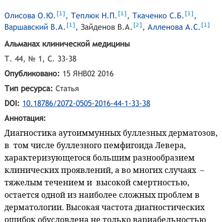
[
]
[
]
[
]
1
1
1
Олисова О.Ю.
,
Теплюк Н.П.
,
Ткаченко С.Б.
,
[
]
[
]
[
]
1
2
1
Варшавский В.А.
,
Зайденов В.А.
,
Алленова А.С.
Альманах клинической медицины
Т. 44, № 1, С. 33-38
Опубликовано:
15 ЯНВ02 2016
Тип ресурса:
Статья
DOI:
10.18786/2072-0505-2016-44-1-33-38
Аннотация:
Диагностика аутоиммунных буллезных дерматозов,
в том числе буллезного пемфигоида Левера,
характеризующегося большим разнообразием
клинических проявлений, а во многих случаях –
тяжелым течением и высокой смертностью,
остается одной из наиболее сложных проблем в
дерматологии. Высокая частота диагностических
ошибок обусловлена не только вариабельностью