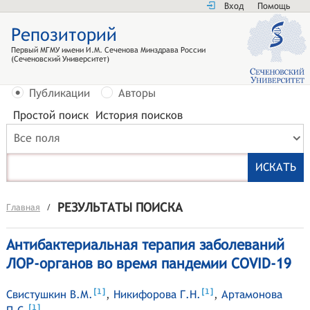
Вход
Помощь
Репозиторий
Первый МГМУ имени И.М. Сеченова Минздрава России
(Сеченовский Университет)
Публикации
Авторы
Простой поиск
История поисков
Все поля
РЕЗУЛЬТАТЫ ПОИСКА
Главная
/
Антибактериальная терапия заболеваний
ЛОР-органов во время пандемии COVID-19
[
]
[
]
1
1
Свистушкин В.М.
,
Никифорова Г.Н.
,
Артамонова
[
]
1