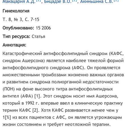
1
1
1
Макацария А.Д.
,
Бицадзе В.О.
,
Акиньшина С.В.
Гинекология
Т. 8, № 3, С. 7-15
Опубликовано:
15 2006
Тип ресурса:
Статья
Аннотация:
Катастрофический антифосфолипидный синдром (КАФС,
синдром Ашерсона) является наиболее тяжелой формой
антифосфолипидного синдрома (АФС). Он проявляется
множественными тромбозами жизненно важных органов
и развитием синдрома полиорганной недостаточности
(ПОН) на фоне высокого титра антифосфолипидных
антител (АФА) [1]. Этот синдром носит имя Ашерсона,
который в 1992 г. впервые ввел в клиническую практику
термин КАФС [2]. Хотя КАФС развивается менее чем у
1[%] из всех пациентов с АФС, он является угрожающим
жизни состоянием и требует неотложной терапии.