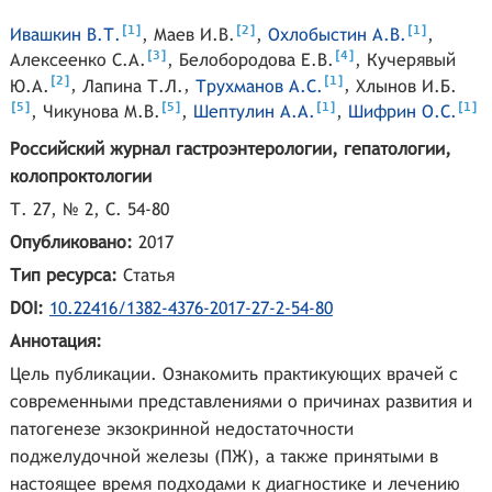
[
]
[
]
[
]
1
2
1
Ивашкин В.Т.
,
Маев И.В.
,
Охлобыстин А.В.
,
[
]
[
]
3
4
Алексеенко С.А.
,
Белобородова Е.В.
,
Кучерявый
[
]
[
]
2
1
Ю.А.
,
Лапина Т.Л.
,
Трухманов А.С.
,
Хлынов И.Б.
[
]
[
]
[
]
[
]
5
5
1
1
,
Чикунова М.В.
,
Шептулин А.А.
,
Шифрин О.С.
Российский журнал гастроэнтерологии, гепатологии,
колопроктологии
Т. 27, № 2, С. 54-80
Опубликовано:
2017
Тип ресурса:
Статья
DOI:
10.22416/1382-4376-2017-27-2-54-80
Аннотация:
Цель публикации. Ознакомить практикующих врачей с
современными представлениями о причинах развития и
патогенезе экзокринной недостаточности
поджелудочной железы (ПЖ), а также принятыми в
настоящее время подходами к диагностике и лечению