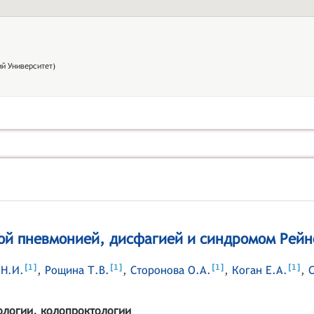
й Университет)
ной пневмонией, дисфагией и синдромом Рейн
[
]
[
]
[
]
[
]
1
1
1
1
 Н.И.
,
Рощина Т.В.
,
Сторонова О.А.
,
Коган Е.А.
,
ологии, колопроктологии