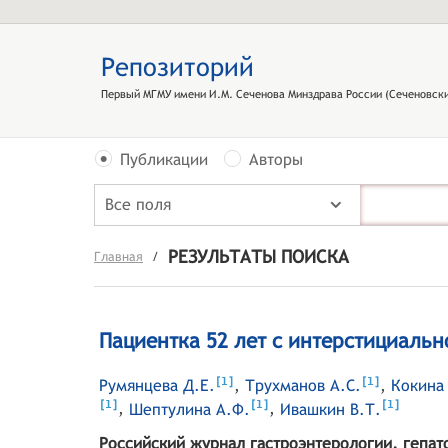
Репозиторий
Первый МГМУ имени И.М. Сеченова Минздрава России (Сеченовски
Публикации
Авторы
Все поля
РЕЗУЛЬТАТЫ ПОИСКА
Главная
/
Пациентка 52 лет с интерстициаль
[
]
[
]
1
1
Румянцева Д.Е.
,
Трухманов А.С.
,
Кокина
[
]
[
]
[
]
1
1
1
,
Шептулина А.Ф.
,
Ивашкин В.Т.
Российский журнал гастроэнтерологии, гепат