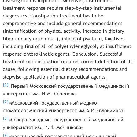
investigation is important. Moreover, insufficient
treatment response require step-by-step instrumental
diagnostics. Constipation treatment has to be
comprehensive and include general recommendations
(intensification of physical activity, increase in dietary
fiber in daily ration etc.), intake of psyllium, laxatives,
including first of all of polyethyleneglycol, at insufficient
response enterokinetic agents. Conclusion. Successful
treatment of constipation requires correct detection of its
cause, following essential dietary recommendations and
stepwise application of pharmaceutical agents.
[
]
1
«Первый Московский государственный медицинский
университет им. И.М. Сеченова»
[
]
2
«Московский государственный медико-
стоматологический университет им.А.И.Евдокимова
[
]
3
«Северо-Западный государственный медицинский
универсистет им. И.И. Мечникова»
[
]
4
Новосибирский государственный медицинский