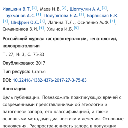
[
]
[
]
[
]
1
2
1
Ивашкин В.Т.
,
Маев И.В.
,
Шептулин А.А.
,
[
]
[
]
1
1
Трухманов А.С.
,
Полуэктова Е.А.
,
Баранская Е.К.
[
]
[
]
[
]
1
1
3
,
Шифрин О.С.
,
Лапина Т.Л.
,
Осипенко М.Ф.
,
[
]
[
]
4
5
Симаненков В.И.
,
Хлынов И.Б.
Российский журнал гастроэнтерологии, гепатологии,
колопроктологии
Т. 27, № 3, С. 75-83
Опубликовано:
2017
Тип ресурса:
Статья
DOI:
10.22416/1382-4376-2017-27-3-75-83
Аннотация:
Цель публикации. Познакомить практикующих врачей с
современными представлениями об этиологии и
патогенезе запора, его классификацией, а также
основными методами диагностики и лечения. Основные
положения. Распространенность запора в популяции