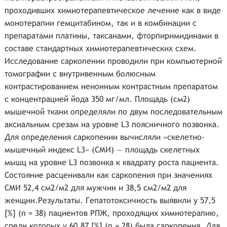
проходивших химиотерапевтическое лечение как в виде
монотерапии гемцитабином, так и в комбинации с
препаратами платины, таксанами, фторпиримидинами в
составе стандартных химиотерапевтических схем.
Исследование саркопении проводили при компьютерной
томографии с внутривенным болюсным
контрастированием неионным контрастным препаратом
с концентрацией йода 350 мг/мл. Площадь (см2)
мышечной ткани определяли по двум последовательным
аксиальным срезам на уровне L3 поясничного позвонка.
Для определения саркопении вычисляли «скелетно-
мышечный индекс L3» (СМИ) — площадь скелетных
мышц на уровне L3 позвонка к квадрату роста пациента.
Состояние расценивали как саркопения при значениях
СМИ 52,4 см2/м2 для мужчин и 38,5 см2/м2 для
женщин.Результаты. Гепатотоксичность выявили у 57,5
[%] (n = 38) пациентов РПЖ, проходящих химиотерапию,
среди которых у 60,87 [%] (n = 28) была саркопения. Для