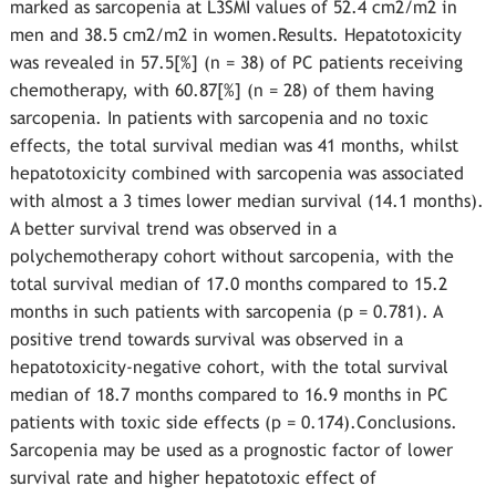
marked as sarcopenia at L3SMI values of 52.4 cm2/m2 in
men and 38.5 cm2/m2 in women.Results. Hepatotoxicity
was revealed in 57.5[%] (n = 38) of PC patients receiving
chemotherapy, with 60.87[%] (n = 28) of them having
sarcopenia. In patients with sarcopenia and no toxic
effects, the total survival median was 41 months, whilst
hepatotoxicity combined with sarcopenia was associated
with almost a 3 times lower median survival (14.1 months).
A better survival trend was observed in a
polychemotherapy cohort without sarcopenia, with the
total survival median of 17.0 months compared to 15.2
months in such patients with sarcopenia (p = 0.781). A
positive trend towards survival was observed in a
hepatotoxicity-negative cohort, with the total survival
median of 18.7 months compared to 16.9 months in PC
patients with toxic side effects (p = 0.174).Conclusions.
Sarcopenia may be used as a prognostic factor of lower
survival rate and higher hepatotoxic effect of