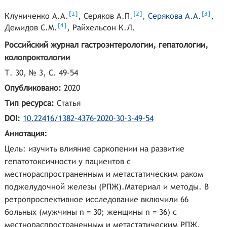
[
]
[
]
[
]
1
2
3
Клуниченко А.А.
,
Серяков А.П.
,
Серякова А.А.
,
[
]
4
Демидов С.М.
,
Райхельсон К.Л.
Российский журнал гастроэнтерологии, гепатологии,
колопроктологии
Т. 30, № 3, С. 49-54
Опубликовано:
2020
Тип ресурса:
Статья
DOI:
10.22416/1382-4376-2020-30-3-49-54
Аннотация:
Цель: изучить влияние саркопении на развитие
гепатотоксичности у пациентов с
местнораспространенным и метастатическим раком
поджелудочной железы (РПЖ).Материал и методы. В
ретропроспективное исследование включили 66
больных (мужчины n = 30; женщины n = 36) с
местнораспространенным и метастатическим РПЖ,