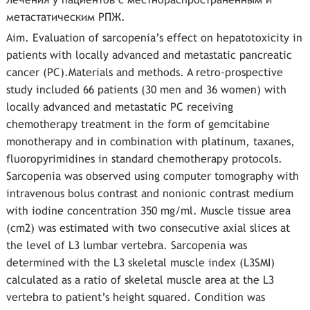
метастатическим РПЖ.
Aim. Evaluation of sarcopenia’s effect on hepatotoxicity in
patients with locally advanced and metastatic pancreatic
cancer (PC).Materials and methods. A retro-prospective
study included 66 patients (30 men and 36 women) with
locally advanced and metastatic PC receiving
chemotherapy treatment in the form of gemcitabine
monotherapy and in combination with platinum, taxanes,
fluoropyrimidines in standard chemotherapy protocols.
Sarcopenia was observed using computer tomography with
intravenous bolus contrast and nonionic contrast medium
with iodine concentration 350 mg/ml. Muscle tissue area
(cm2) was estimated with two consecutive axial slices at
the level of L3 lumbar vertebra. Sarcopenia was
determined with the L3 skeletal muscle index (L3SMI)
calculated as a ratio of skeletal muscle area at the L3
vertebra to patient’s height squared. Condition was