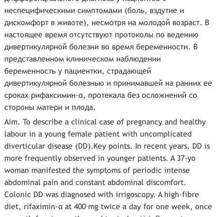
неспецифическими симптомами (боль, вздутие и
дискомфорт в животе), несмотря на молодой возраст. В
настоящее время отсутствуют протоколы по ведению
дивертикулярной болезни во время беременности. В
представленном клиническом наблюдении
беременность у пациентки, страдающей
дивертикулярной болезнью и принимавшей на ранних ее
сроках рифаксимин-α, протекала без осложнений со
стороны матери и плода.
Aim. To describe a clinical case of pregnancy and healthy
labour in a young female patient with uncomplicated
diverticular disease (DD).Key points. In recent years, DD is
more frequently observed in younger patients. A 37-yo
woman manifested the symptoms of periodic intense
abdominal pain and constant abdominal discomfort.
Colonic DD was diagnosed with irrigoscopy. A high-fibre
diet, rifaximin-α at 400 mg twice a day for one week, once