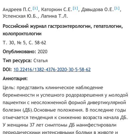
[
]
[
]
[
]
1
1
1
Андреев П.С.
,
Каторкин С.Е.
,
Давыдова О.Е.
,
Успенская Ю.Б.
,
Лапина Т.Л.
Российский журнал гастроэнтерологии, гепатологии,
колопроктологии
Т. 30, № 5, С. 58-62
Опубликовано:
2020
Тип ресурса:
Статья
DOI:
10.22416/1382-4376-2020-30-5-58-62
Аннотация:
Цель: представить клиническое наблюдение
беременности и успешного родоразрешения у молодой
пациентки с неосложненной формой дивертикулярной
болезни (ДБ).Основные положения. В последние годы
отмечается тенденция к снижению возраста начала ДБ.
У женщины 37 лет симптомы ДБ манифестировали
периодическими интенсивными болями в животе и