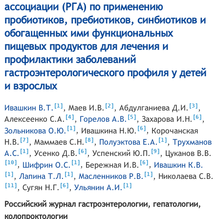
ассоциации (РГА) по применению
пробиотиков, пребиотиков, синбиотиков и
обогащенных ими функциональных
пищевых продуктов для лечения и
профилактики заболеваний
гастроэнтерологического профиля у детей
и взрослых
[
]
[
]
[
]
1
2
3
Ивашкин В.Т.
,
Маев И.В.
,
Абдулганиева Д.И.
,
[
]
[
]
[
]
4
5
6
Алексеенко С.А.
,
Горелов А.В.
,
Захарова И.Н.
,
[
]
[
]
1
6
Зольникова О.Ю.
,
Ивашкина Н.Ю.
,
Корочанская
[
]
[
]
[
]
7
8
1
Н.В.
,
Маммаев С.Н.
,
Полуэктова Е.А.
,
Трухманов
[
]
[
]
[
]
1
6
9
А.С.
,
Усенко Д.В.
,
Успенский Ю.П.
,
Цуканов В.В.
[
]
[
]
[
]
10
1
6
,
Шифрин О.С.
,
Бережная И.В.
,
Ивашкин К.В.
[
]
[
]
[
]
1
1
1
,
Лапина Т.Л.
,
Масленников Р.В.
,
Николаева С.В.
[
]
[
]
[
]
11
6
1
,
Сугян Н.Г.
,
Ульянин А.И.
Российский журнал гастроэнтерологии, гепатологии,
колопроктологии