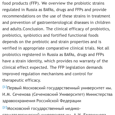
food products (FFP). We overview the probiotic strains
regulated in Russia as BAFAs, drugs and FFPs and provide
recommendations on the use of these strains in treatment
and prevention of gastroenterological diseases in children
and adults.Conclusion. The clinical efficacy of probiotics,
prebiotics, synbiotics and fortified functional foods
depends on the prebiotic and strain properties and is
verified in appropriate comparative clinical trials. Not all
probiotics registered in Russia as BAFAs, drugs and FFPs
have a strain identity, which provides no warranty of the
clinical effect expected. The FFP legislation demands
improved regulation mechanisms and control for
therapeutic efficacy.
[
]
1
Первый Московский государственный университет им.
И.М. Сеченова (Сеченовский Университет) Министерства
здравоохранения Российской Федерации
[
]
2
Московский государственный медико-
стоматологический университет им. А.И. Евдокимова