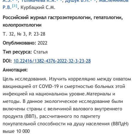
А.Э.
,
Толмачева К.А.
,
Душук В.Н.
,
Масленников
[
]
3
Р.В.
,
Курбацкий С.М.
Российский журнал гастроэнтерологии, гепатологии,
колопроктологии
Т. 32, № 3, P. 23-28
Опубликовано:
2022
Тип ресурса:
Статья
DOI:
10.22416/1382-4376-2022-32-3-23-28
Аннотация:
Цель исследования. Изучить корреляцию между охватом
вакцинацией от COVID-19 и смертностью больных этой
инфекцией на национальном уровне.Материалы и
методы. В данное экологическое исследование были
включены страны с величиной валового внутреннего
продукта (ВВП), рассчитанного по паритету
покупательной способности на душу населения (ВВПдН)
выше 10 000