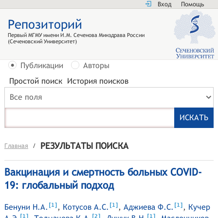
Вход
Помощь
Репозиторий
Первый МГМУ имени И.М. Сеченова Минздрава России
(Сеченовский Университет)
Публикации
Авторы
Простой поиск
История поисков
Все поля
РЕЗУЛЬТАТЫ ПОИСКА
Главная
/
Вакцинация и смертность больных COVID-
19: глобальный подход
[
]
[
]
[
]
1
1
1
Бенуни Н.А.
,
Котусов А.С.
,
Аджиева Ф.С.
,
Кучер
[
]
[
]
[
]
1
2
1