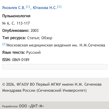
[
]
[
]
1
1
Яковлев С.В.
,
Ютанова Н.С.
Пульмонология
№ 6, С. 113-117
Опубликовано:
2003
Тип ресурса:
Статья; Обзор
[
]
1
Московская медицинская академия им. И.М.Сеченова
Язык текста:
Русский
ISSN:
0869-0189
© 2026, ФГАОУ ВО Первый МГМУ имени И.М. Сеченова
Минздрава России (Сеченовский Университет)
ООО «ДИТ-М»
Разработано