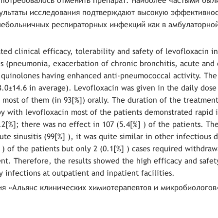
аях потребовалось отменить препарат. Наиболее частыми бы
зультаты исследования подтверждают высокую эффективнос
небольничных респираторных инфекций как в амбулаторной
ed clinical efficacy, tolerability and safety of levofloxacin i
ns (pneumonia, exacerbation of chronic bronchitis, acute and 
y" quinolones having enhanced anti-pneumococcal activity. The 
.0±14.6 in average). Levofloxacin was given in the daily dose
 most of them (in 93[%]) orally. The duration of the treatment
apy with levofloxacin most of the patients demonstrated rapi
2[%]; there was no effect in 107 (5.4[%] ) of the patients. Th
te sinusitis (99[%] ), it was quite similar in other infectious d
 ) of the patients but only 2 (0.1[%] ) cases required withdraw
t. Therefore, the results showed the high efficacy and safet
 infections at outpatient and inpatient facilities.
я «Альянс клинических химиотерапевтов и микробиологов