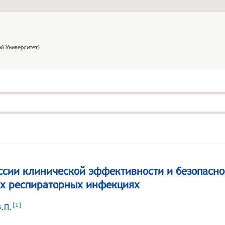
й Университет)
ссии клинической эффективности и безопасно
х респираторных инфекциях
[
]
1
.П.