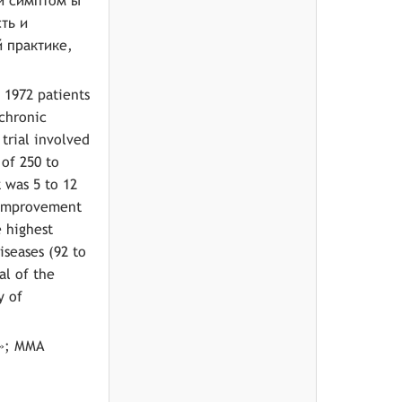
ли симптом ы
ть и
 практике,
n 1972 patients
chronic
trial involved
 of 250 to
 was 5 to 12
d improvement
e highest
iseases (92 to
al of the
y of
»; ММА