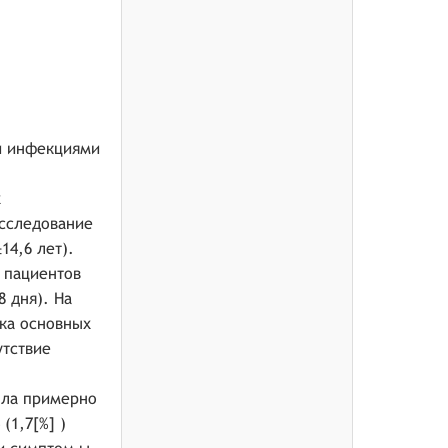
и инфекциями
х
исследование
14,6 лет).
а пациентов
8 дня). На
ка основных
утствие
ыла примерно
(1,7[%] )