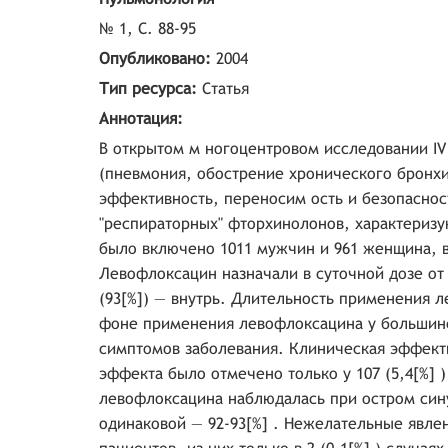
№ 1, С. 88-95
Опубликовано:
2004
Тип ресурса:
Статья
Аннотация:
В открытом м ногоцентровом исследовании I
(пневмония, обострение хронического бронхи
эффективность, переносим ость и безопаснос
"респираторных" фторхинолонов, характериз
было включено 1011 мужчин и 961 женщина, воз
Левофлоксацин назначали в суточной дозе от 2
(93[%]) — внутрь. Длительность применения ле
фоне применения левофлоксацина у большинс
симптомов заболевания. Клиническая эффекти
эффекта было отмечено только у 107 (5,4[%] 
левофлоксацина наблюдалась при остром син
одинаковой — 92-93[%] . Нежелательные явле