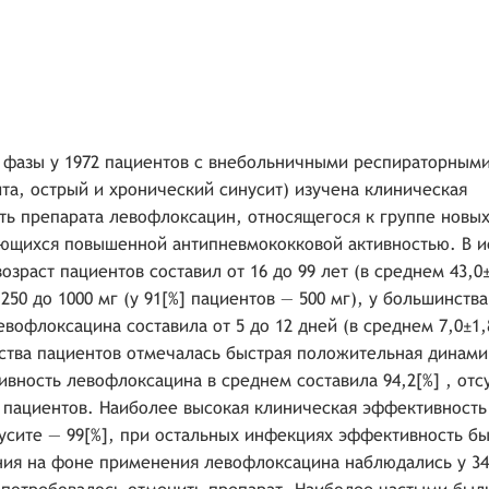
V фазы у 1972 пациентов с внебольничными респираторным
та, острый и хронический синусит) изучена клиническая
ть препарата левофлоксацин, относящегося к группе новы
ующихся повышенной антипневмококковой активностью. В 
раст пациентов составил от 16 до 99 лет (в среднем 43,0±
50 до 1000 мг (у 91[%] пациентов — 500 мг), у большинств
вофлоксацина составила от 5 до 12 дней (в среднем 7,0±1,
тва пациентов отмечалась быстрая положительная динами
вность левофлоксацина в среднем составила 94,2[%] , отс
) пациентов. Наиболее высокая клиническая эффективность
усите — 99[%], при остальных инфекциях эффективность б
ния на фоне применения левофлоксацина наблюдались у 34 