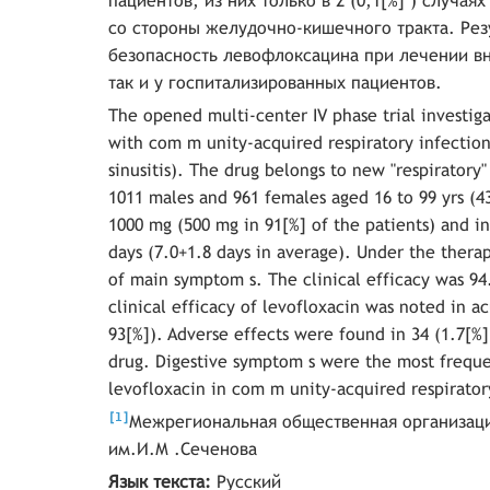
пациентов, из них только в 2 (0,1[%] ) случ
со стороны желудочно-кишечного тракта. Ре
безопасность левофлоксацина при лечении в
так и у госпитализированных пациентов.
The opened multi-center IV phase trial investigat
with com m unity-acquired respiratory infectio
sinusitis). The drug belongs to new "respirator
1011 males and 961 females aged 16 to 99 yrs (43
1000 mg (500 mg in 91[%] of the patients) and in
days (7.0+1.8 days in average). Under the ther
of main symptom s. The clinical efficacy was 94.
clinical efficacy of levofloxacin was noted in acu
93[%]). Adverse effects were found in 34 (1.7[%]
drug. Digestive symptom s were the most frequen
levofloxacin in com m unity-acquired respiratory
[
]
1
Межрегиональная общественная организаци
им.И.М .Сеченова
Язык текста:
Русский