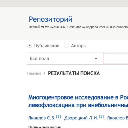
Репозиторий
Первый МГМУ имени И.М. Сеченова Минздрава России (Сеченовски
Публикации
Авторы
Все поля
РЕЗУЛЬТАТЫ ПОИСКА
Главная
/
Многоцентровое исследование в Ро
левофлоксацина при внебольничны
[
]
[
]
1
1
Яковлев С.В.
,
Дворецкий Л.И.
,
Яковлев В
Пульмонология