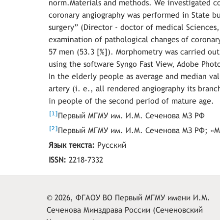
norm.Materials and methods. We investigated co
coronary angiography was performed in State bud
surgery” (Director - doctor of medical Sciences,
examination of pathological changes of coronar
57 men (53.3 [%]). Morphometry was carried out 
using the software Syngo Fast View, Adobe Photos
In the elderly people as average and median val
artery (i. e., all rendered angiography its bran
in people of the second period of mature age.
[
]
1
Первый МГМУ им. И.М. Сеченова МЗ РФ
[
]
2
Первый МГМУ им. И.М. Сеченова МЗ РФ; «М
Язык текста:
Русский
ISSN:
2218-7332
© 2026, ФГАОУ ВО Первый МГМУ имени И.М.
Сеченова Минздрава России (Сеченовский