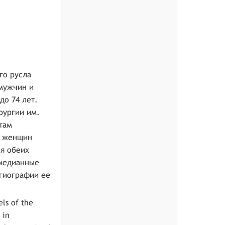
го русла
 мужчин и
до 74 лет.
рургии им.
атам
0 женщин
ля обеих
 медианные
нгиографии ее
els of the
 in