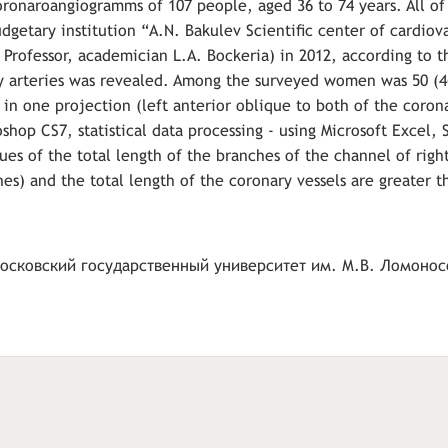
ronaroangiogramms of 107 people, aged 36 to 74 years. All o
getary institution “A.N. Bakulev Scientiﬁc center of cardiov
 Professor, academician L.A. Bockeria) in 2012, according to th
y arteries was revealed. Among the surveyed women was 50 (4
in one projection (left anterior oblique to both of the corona
hop CS7, statistical data processing - using Microsoft Excel, 
ues of the total length of the branches of the channel of righ
ches) and the total length of the coronary vessels are greater 
осковский государственный университет им. М.В. Ломонос