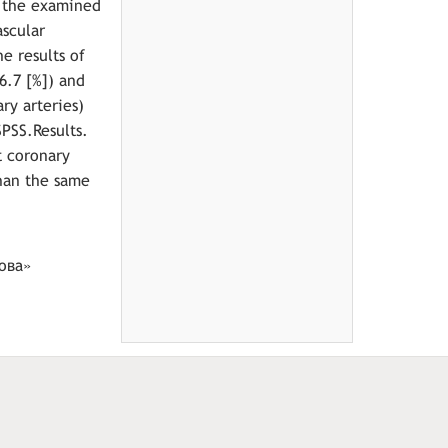
f the examined
ascular
e results of
6.7 [%]) and
ry arteries)
SPSS.Results.
t coronary
than the same
ова»