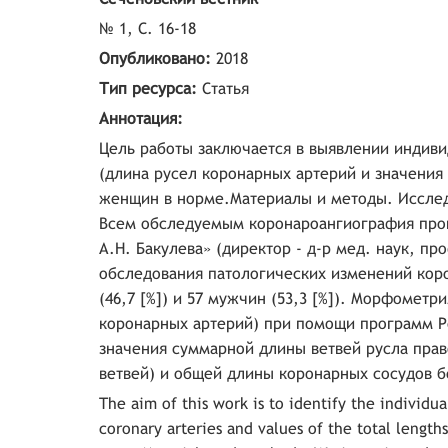
№ 1, С. 16-18
Опубликовано:
2018
Тип ресурса:
Статья
Аннотация:
Цель работы заключается в выявлении индиви
(длина русел коронарных артерий и значения
женщин в норме.Материалы и методы. Исследо
Всем обследуемым коронароангиография пров
А.Н. Бакулева» (директор - д-р мед. наук, пр
обследования патологических изменений кор
(46,7 [%]) и 57 мужчин (53,3 [%]). Морфомет
коронарных артерий) при помощи программ Ре
значения суммарной длины ветвей русла прав
ветвей) и общей длины коронарных сосудов б
The aim of this work is to identify the individua
coronary arteries and values of the total lengt