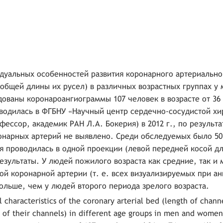
дуальных особенностей развития коронарного артериально
 общей длины их русел) в различных возрастных группах у
ваны коронароангиограммы 107 человек в возрасте от 36 
одилась в ФГБНУ «Научный центр сердечно-сосудистой хи
офессор, академик РАН Л.А. Бокерия) в 2012 г., по результ
онарных артерий не выявлено. Среди обследуемых было 5
рия проводилась в одной проекции (левой передней косой д
зультаты. У людей пожилого возраста как средние, так и
ой коронарной артерии (т. е. всех визуализируемых при а
ольше, чем у людей второго периода зрелого возраста.
l characteristics of the coronary arterial bed (length of chann
hs of their channels) in different age groups in men and women