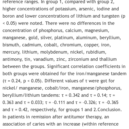
reference ranges. In group 1, compared with group 2,
higher concentrations of potassium, arsenic, iodine and
boron and lower concentrations of lithium and tungsten (p
< 0.05) were noted. There were no differences in the
concentration of phosphorus, calcium, magnesium,
manganese, gold, silver, platinum, aluminum, beryllium,
bismuth, cadmium, cobalt, chromium, copper, iron,
mercury, lithium, molybdenum, nickel, rubidium,
antimony, tin, vanadium, zinc, zirconium and thallium
between the groups. Significant correlation coefficients in
both groups were obtained for the iron/manganese tandem
(τ = 0.24, p < 0.05). Different values of τ were got for
nickel/ manganese, cobalt/iron, manganese/phosphorus,
beryllium/lithium tandems: τ = 0.342 and τ = 0.14; τ =
0.363 and τ = 0.033; τ = –0.111 and τ = –0.326; τ = –0.365
and τ = 0.42, respectively, for groups 1 and 2.Conclusion.
In patients in remission after antitumor therapy, an
association of caries with an increase (within reference