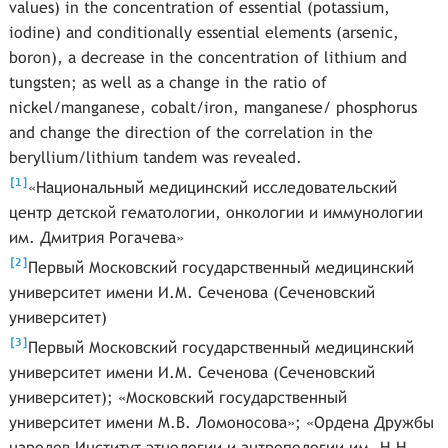
values) in the concentration of essential (potassium,
iodine) and conditionally essential elements (arsenic,
boron), a decrease in the concentration of lithium and
tungsten; as well as a change in the ratio of
nickel/manganese, cobalt/iron, manganese/ phosphorus
and change the direction of the correlation in the
beryllium/lithium tandem was revealed.
[
]
1
«Национальный медицинский исследовательский
центр детской гематологии, онкологии и иммунологии
им. Дмитрия Рогачева»
[
]
2
Первый Московский государственный медицинский
университет имени И.М. Сеченова (Сеченовский
университет)
[
]
3
Первый Московский государственный медицинский
университет имени И.М. Сеченова (Сеченовский
университет); «Московский государственный
университет имени М.В. Ломоносова»; «Ордена Дружбы
народов Институт этнологии и антропологии им. Н.Н.