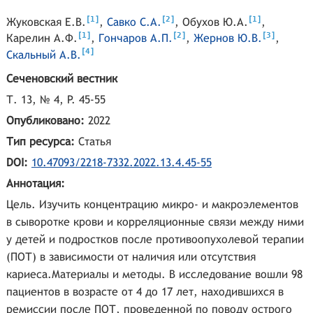
[
]
[
]
[
]
1
2
1
Жуковская Е.В.
,
Савко С.А.
,
Обухов Ю.А.
,
[
]
[
]
[
]
1
2
3
Карелин А.Ф.
,
Гончаров А.П.
,
Жернов Ю.В.
,
[
]
4
Скальный А.В.
Сеченовский вестник
Т. 13, № 4, P. 45-55
Опубликовано:
2022
Тип ресурса:
Статья
DOI:
10.47093/2218-7332.2022.13.4.45-55
Аннотация:
Цель. Изучить концентрацию микро- и макроэлементов
в сыворотке крови и корреляционные связи между ними
у детей и подростков после противоопухолевой терапии
(ПОТ) в зависимости от наличия или отсутствия
кариеса.Материалы и методы. В исследование вошли 98
пациентов в возрасте от 4 до 17 лет, находившихся в
ремиссии после ПОТ, проведенной по поводу острого