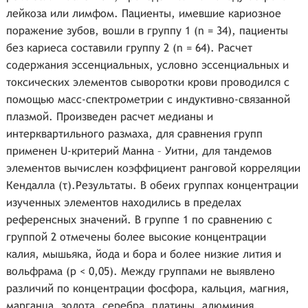
лейкоза или лимфом. Пациенты, имевшие кариозное
поражение зубов, вошли в группу 1 (n = 34), пациенты
без кариеса составили группу 2 (n = 64). Расчет
содержания эссенциальных, условно эссенциальных и
токсических элементов сыворотки крови проводился с
помощью масс-спектрометрии с индуктивно-связанной
плазмой. Произведен расчет медианы и
интерквартильного размаха, для сравнения групп
применен U-критерий Манна – Уитни, для тандемов
элементов вычислен коэффициент ранговой корреляции
Кендалла (τ).Результаты. В обеих группах концентрации
изученных элементов находились в пределах
референсных значений. В группе 1 по сравнению с
группой 2 отмечены более высокие концентрации
калия, мышьяка, йода и бора и более низкие лития и
вольфрама (p < 0,05). Между группами не выявлено
различий по концентрации фосфора, кальция, магния,
марганца, золота, серебра, платины, алюминия,