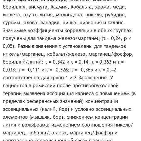
бериллия, висмута, кадмия, кобальта, хрома, меди,
железа, ртути, лития, молибдена, никеля, рубидия,
сурьмы, олова, ванадия, цинка, циркония и таллия.
Значимые коэффициенты корреляции в обеих группах
получены для тандема железо/марганец (τ = 0,24, p <
0,05). Разные значения τ установлены для тандемов
никель/марганец, кобальт/железо, марганец/фосфор,
бериллий/литий: τ = 0,342 и τ = 0,14; τ = 0,363 и τ =
0,033; τ = –0,111 и τ = –0,326; τ = –0,365 и τ = 0,42
соответственно для групп 1 и 2.Заключение. У
пациентов в ремиссии после противоопухолевой
терапии выявлена ассоциация кариеса с повышением (в
пределах референсных значений) концентрации
эссенциальных (калий, йод) и условно эссенциальных
элементов (мышьяк, бор), снижением концентрации
лития и вольфрама; изменением соотношения никель/
марганец, кобальт/железо, марганец/фосфор и
направления корреляционной связи в тандеме