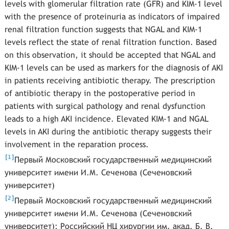
levels with glomerular filtration rate (GFR) and KIM-1 level
with the presence of proteinuria as indicators of impaired
renal filtration function suggests that NGAL and KIM-1
levels reflect the state of renal filtration function. Based
on this observation, it should be accepted that NGAL and
KIM-1 levels can be used as markers for the diagnosis of AKI
in patients receiving antibiotic therapy. The prescription
of antibiotic therapy in the postoperative period in
patients with surgical pathology and renal dysfunction
leads to a high AKI incidence. Elevated KIM-1 and NGAL
levels in AKI during the antibiotic therapy suggests their
involvement in the reparation process.
[
]
1
Первый Московский государственный медицинский
университет имени И.М. Сеченова (Сеченовский
университет)
[
]
2
Первый Московский государственный медицинский
университет имени И.М. Сеченова (Сеченовский
университет); Российский НЦ хирургии им. акад. Б. В.