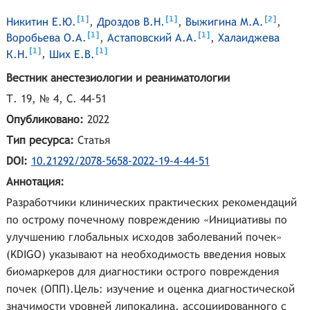
[
]
[
]
[
]
1
1
2
Никитин Е.Ю.
,
Дроздов В.Н.
,
Выжигина М.А.
,
[
]
[
]
1
1
Воробьева О.А.
,
Астаповский А.А.
,
Халаиджева
[
]
[
]
1
1
К.Н.
,
Ших Е.В.
Вестник анестезиологии и реаниматологии
Т. 19, № 4, С. 44-51
Опубликовано:
2022
Тип ресурса:
Статья
DOI:
10.21292/2078-5658-2022-19-4-44-51
Аннотация:
Разработчики клинических практических рекомендаций
по острому почечному повреждению «Инициативы по
улучшению глобальных исходов заболеваний почек»
(KDIGO) указывают на необходимость введения новых
биомаркеров для диагностики острого повреждения
почек (ОПП).Цель: изучение и оценка диагностической
значимости уровней липокалина, ассоциированного с