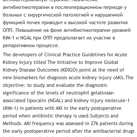
антибиотикотерапии в послеоперационном периоде у
больных с хирургической патологией и нарушенной
функцией почек приводит к высокой частоте развития
ОПП. Повышение на фоне антибиотикотерапии уровней
KIM-1 и NGAL при ОПП предполагает их участие в
репаративном процессе.
The developers of Clinical Practice Guidelines for Acute
Kidney Injury titled The Initiative to Improve Global
Kidney Disease Outcomes (KDIGO) point at the need of
new biomarkers for diagnosis acute kidney injury (AKI).The
objective: to study and evaluate the diagnostic
significance of the levels of neutrophil gelatinase-
associated lipocalin (NGAL) and kidney injury molecule-1
(KIM-1) in patients with AKI in the early postoperative
period when antibiotic therapy is used.Subjects and
Methods. AKI frequency was assessed in 276 patients during
the early postoperative period after the antibacterial drugs