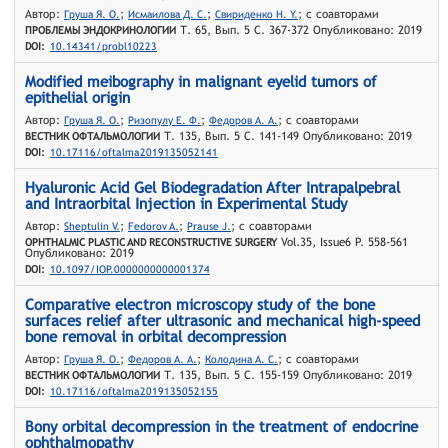
Автор:
;
;
; с соавторами
Груша Я. О.
Исмаилова Д. С.
Свириденко Н. Y.
Т. 65, Вып. 5 С. 367-372 Опубликовано: 2019
ПРОБЛЕМЫ ЭНДОКРИНОЛОГИИ
DOI:
10.14341/probl10223
Modified meibography in malignant eyelid tumors of
epithelial origin
Автор:
;
;
; с соавторами
Груша Я. О.
Ризопулу Е. Ф.
Федоров А. А.
Т. 135, Вып. 5 С. 141-149 Опубликовано: 2019
ВЕСТНИК ОФТАЛЬМОЛОГИИ
DOI:
10.17116/oftalma2019135052141
Hyaluronic Acid Gel Biodegradation After Intrapalpebral
and Intraorbital Injection in Experimental Study
Автор:
;
;
; с соавторами
Sheptulin V.
Fedorov A.
Prause J.
Vol.35, Issue6 P. 558-561
OPHTHALMIC PLASTIC AND RECONSTRUCTIVE SURGERY
Опубликовано: 2019
DOI:
10.1097/IOP.0000000000001374
Comparative electron microscopy study of the bone
surfaces relief after ultrasonic and mechanical high-speed
bone removal in orbital decompression
Автор:
;
;
; с соавторами
Груша Я. О.
Федоров А. А.
Колодина А. С.
Т. 135, Вып. 5 С. 155-159 Опубликовано: 2019
ВЕСТНИК ОФТАЛЬМОЛОГИИ
DOI:
10.17116/oftalma2019135052155
Bony orbital decompression in the treatment of endocrine
ophthalmopathy