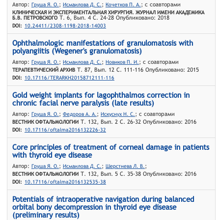
Автор:
;
;
; с соавторами
Груша Я. О.
Исмаилова Д. С.
Кочетков П. А.
КЛИНИЧЕСКАЯ И ЭКСПЕРИМЕНТАЛЬНАЯ ХИРУРГИЯ. ЖУРНАЛ ИМЕНИ АКАДЕМИКА
Т. 6, Вып. 4 С. 24-28 Опубликовано: 2018
Б.В. ПЕТРОВСКОГО
DOI:
10.24411/2308-1198-2018-14003
Ophthalmologic manifestations of granulomatosis with
polyangiitis (Wegener's granulomatosis)
Автор:
;
;
; с соавторами
Груша Я. О.
Исмаилова Д. С.
Новиков П. И.
Т. 87, Вып. 12 С. 111-116 Опубликовано: 2015
ТЕРАПЕВТИЧЕСКИЙ АРХИВ
DOI:
10.17116/TERARKH20158712111-116
Gold weight implants for lagophthalmos correction in
chronic facial nerve paralysis (late results)
Автор:
;
;
; с соавторами
Груша Я. О.
Федоров А. А.
Искуснyх Н. С.
Т. 132, Вып. 2 С. 26-32 Опубликовано: 2016
ВЕСТНИК ОФТАЛЬМОЛОГИИ
DOI:
10.17116/oftalma2016132226-32
Core principles of treatment of corneal damage in patients
with thyroid eye disease
Автор:
;
;
;
Груша Я. О.
Исмаилова Д. С.
Шерстнева Л. В.
Т. 132, Вып. 5 С. 35-38 Опубликовано: 2016
ВЕСТНИК ОФТАЛЬМОЛОГИИ
DOI:
10.17116/oftalma2016132535-38
Potentials of intraoperative navigation during balanced
orbital bony decompression in thyroid eye disease
(preliminary results)