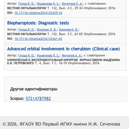
Автор:
;
;
; с соавторами
Груша Я. О.
Исмаилова Д. С.
Кочетков П. А.
Т. 132, Вып. 4 С. 29-34 Опубликовано: 2016
ВЕСТНИК ОФТАЛЬМОЛОГИИ
DOI:
10.17116/oftalma2016132429-34
Blepharoptosis: Diagnostic tests
Автор:
;
;
;
Груша Я. О.
Фисенко Н. В.
Блинова И. В.
Т. 132, Вып. 3 С. 61-65 Опубликовано: 2016
ВЕСТНИК ОФТАЛЬМОЛОГИИ
DOI:
10.17116/oftalma2016132361-65
Advanced orbital involvement in cherubism (Clinical case)
Автор:
;
;
; с соавторами
Груша Я. О.
Исмаилова Д. С.
Федоров А. А.
КЛИНИЧЕСКАЯ И ЭКСПЕРИМЕНТАЛЬНАЯ ХИРУРГИЯ. ЖУРНАЛ ИМЕНИ АКАДЕМИКА
Т. 4, Вып. 1 С. 16-19 Опубликовано: 2016
Б.В. ПЕТРОВСКОГО
Другие идентификаторы
Scopus:
57214787982
© 2026, ФГАОУ ВО Первый МГМУ имени И.М. Сеченова