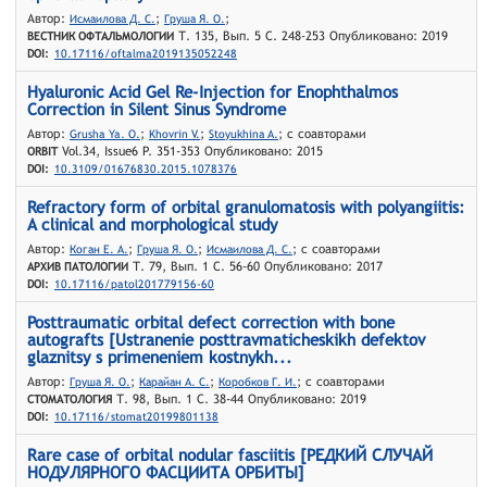
Автор:
;
;
Исмаилова Д. С.
Груша Я. О.
Т. 135, Вып. 5 С. 248-253 Опубликовано: 2019
ВЕСТНИК ОФТАЛЬМОЛОГИИ
DOI:
10.17116/oftalma2019135052248
Hyaluronic Acid Gel Re-Injection for Enophthalmos
Correction in Silent Sinus Syndrome
Автор:
;
;
; с соавторами
Grusha Ya. O.
Khovrin V.
Stoyukhina A.
Vol.34, Issue6 P. 351-353 Опубликовано: 2015
ORBIT
DOI:
10.3109/01676830.2015.1078376
Refractory form of orbital granulomatosis with polyangiitis:
A clinical and morphological study
Автор:
;
;
; с соавторами
Коган Е. А.
Груша Я. О.
Исмаилова Д. С.
Т. 79, Вып. 1 С. 56-60 Опубликовано: 2017
АРХИВ ПАТОЛОГИИ
DOI:
10.17116/patol201779156-60
Posttraumatic orbital defect correction with bone
autografts [Ustranenie posttravmaticheskikh defektov
glaznitsy s primeneniem kostnykh...
Автор:
;
;
; с соавторами
Груша Я. О.
Карайан А. С.
Коробков Г. И.
Т. 98, Вып. 1 С. 38-44 Опубликовано: 2019
СТОМАТОЛОГИЯ
DOI:
10.17116/stomat20199801138
Rare case of orbital nodular fasciitis [РЕДКИЙ СЛУЧАЙ
НОДУЛЯРНОГО ФАСЦИИТА ОРБИТЫ]