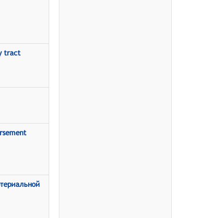
y tract
ursement
артериальной