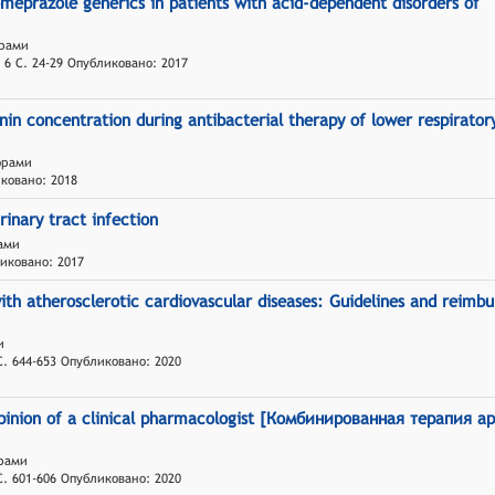
 omeprazole generics in patients with acid-dependent disorders of
орами
 6 С. 24-29 Опубликовано: 2017
onin concentration during antibacterial therapy of lower respirator
торами
иковано: 2018
inary tract infection
рами
ликовано: 2017
ith atherosclerotic cardiovascular diseases: Guidelines and reimb
и
С. 644-653 Опубликовано: 2020
opinion of a clinical pharmacologist [Комбинированная терапия 
орами
С. 601-606 Опубликовано: 2020