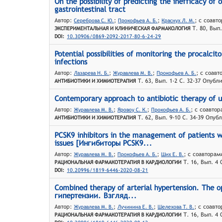
On the possibility of predicting the inefficacy of
gastrointestinal tract
Автор:
;
;
; с соавт
Сереброва С. Ю.
Прокофьев А. Б.
Краснyх Л. М.
Т. 80, Вып.
ЭКСПЕРИМЕНТАЛЬНАЯ И КЛИНИЧЕСКАЯ ФАРМАКОЛОГИЯ
DOI:
10.30906/0869-2092-2017-80-6-24-29
Potential possibilities of monitoring the procalcit
infections
Автор:
;
;
; с соав
Лазарева Н. Б.
Журавлева М. В.
Прокофьев А. Б.
Т. 63, Вып. 1-2 С. 32-37 Опубл
АНТИБИОТИКИ И ХИМИОТЕРАПИЯ
Contemporary approach to antibiotic therapy of ur
Автор:
;
;
; с соавто
Журавлева М. В.
Яровоy С. К.
Прокофьев А. Б.
Т. 62, Вып. 9-10 С. 34-39 Опуб
АНТИБИОТИКИ И ХИМИОТЕРАПИЯ
PCSK9 inhibitors in the management of patients w
issues [Ингибиторы PCSK9...
Автор:
;
;
; с соавторам
Журавлева М. В.
Прокофьев А. Б.
Ших Е. В.
Т. 16, Вып. 4 
РАЦИОНАЛЬНАЯ ФАРМАКОТЕРАПИЯ В КАРДИОЛОГИИ
DOI:
10.20996/1819-6446-2020-08-21
Combined therapy of arterial hypertension. The 
гипертензии. Взгляд...
Автор:
;
;
; с соавт
Журавлева М. В.
Лучинина Е. В.
Шелехова Т. В.
Т. 16, Вып. 4 
РАЦИОНАЛЬНАЯ ФАРМАКОТЕРАПИЯ В КАРДИОЛОГИИ