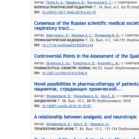
Автор:
;
;
; с соавторами
Геппе Н. А.
Камаев А. В.
Кондюрина Е. Г.
Т. 14, Вып. 6 С. 63-70 Опу
ВОПРОСЫ ПРАКТИЧЕСКОЙ ПЕДИАТРИИ
DOI:
10.20953/1817-7646-2019-6-63-70
Consensus of the Russian scientific medical soci
respiratory tract...
Автор:
;
;
; с соавто
Мартyнов А. И.
Малявин А. Г.
Журавлева М. В.
Т. 22, Вып. 4 С. 144-151 Опубл
ПРОФИЛАКТИЧЕСКАЯ МЕДИЦИНА
DOI:
10.17116/profmed201922041144
Controversial Points in the Assessment of the Qua
Автор:
;
;
; с соавтор
Serebrova S. Yu.
Prokofyev A. B.
Krasnykh L. M.
Vol.53, Issue1 Опубликовано
PHARMACEUTICAL CHEMISTRY JOURNAL
DOI:
10.1007/s11094-019-01946-9
Novel possibilities in pharmacotherapy of patie
пациентов, страдающих хронической...
Автор:
;
;
; с соавторам
Журавлева М. В.
Прокофьев А. Б.
Ших Е. В.
Т. 58, Вып. 10 С. 88-95 Опубликовано: 2018
КАРДИОЛОГИЯ
DOI:
10.18087/cardio.2018.10.10187
A relationship between analgesic and neurotropi
Автор:
;
;
;
Журавлева М. В.
Ших Е. В.
Махова А. А.
Т. 84, Вып. 12 С. 131-134 Опубликова
ТЕРАПЕВТИЧЕСКИЙ АРХИВ