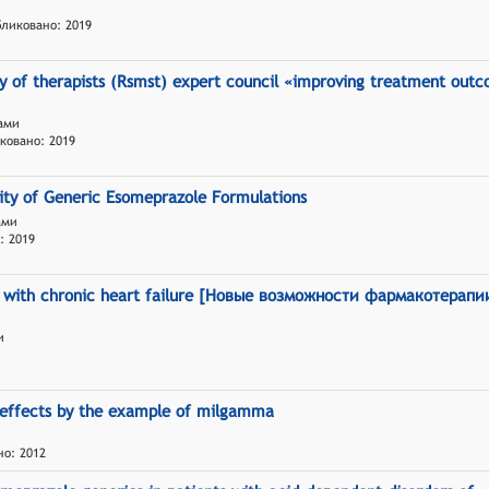
бликовано: 2019
ety of therapists (Rsmst) expert council «improving treatment out
рами
иковано: 2019
lity of Generic Esomeprazole Formulations
ами
: 2019
nts with chronic heart failure [Новые возможности фармакотерапи
и
c effects by the example of milgamma
но: 2012