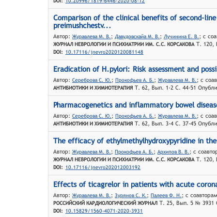
DOI:
10.20996/1819-6446-2020-08-12
Comparison of the clinical benefits of second-line
preimushchestv...
Автор:
;
;
; с со
Журавлева М. В.
Давyдовскайа М. В.
Лучинина Е. В.
Т. 120, 
ЖУРНАЛ НЕВРОЛОГИИ И ПСИХИАТРИИ ИМ. C.C. КОРСАКОВА
DOI:
10.17116/jnevro2020120081148
Eradication of H.pylori: Risk assessment and possi
Автор:
;
;
; с соа
Сереброва С. Ю.
Прокофьев А. Б.
Журавлева М. В.
Т. 62, Вып. 1-2 С. 44-51 Опубл
АНТИБИОТИКИ И ХИМИОТЕРАПИЯ
Pharmacogenetics and inflammatory bowel diseases
Автор:
;
;
; с соа
Сереброва С. Ю.
Прокофьев А. Б.
Журавлева М. В.
Т. 62, Вып. 3-4 С. 37-45 Опубл
АНТИБИОТИКИ И ХИМИОТЕРАПИЯ
The efficacy of ethylmethylhydroxypyridine in the
Автор:
;
;
; с соавт
Журавлева М. В.
Прокофьев А. Б.
Архипов В. В.
Т. 120, 
ЖУРНАЛ НЕВРОЛОГИИ И ПСИХИАТРИИ ИМ. C.C. КОРСАКОВА
DOI:
10.17116/jnevro202012003192
Effects of ticagrelor in patients with acute coro
Автор:
;
;
; с соавтора
Журавлева М. В.
Зyрянов С. К.
Палеев Ф. Н.
Т. 25, Вып. 5 № 3931
РОССИЙСКИЙ КАРДИОЛОГИЧЕСКИЙ ЖУРНАЛ
DOI:
10.15829/1560-4071-2020-3931