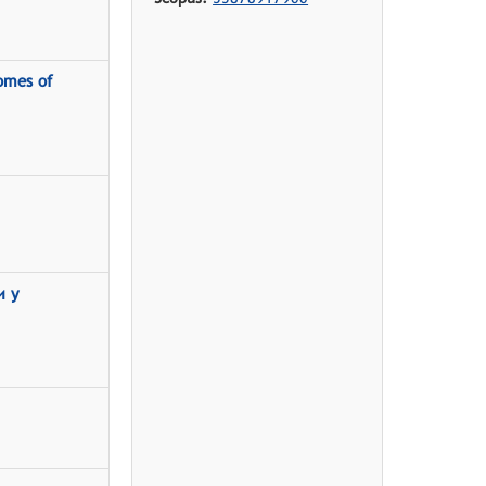
comes of
и у