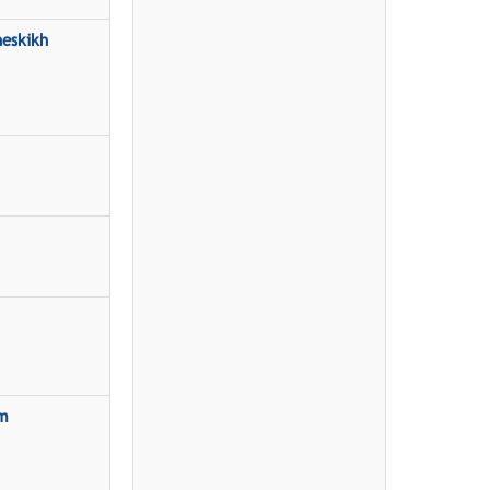
heskikh
am