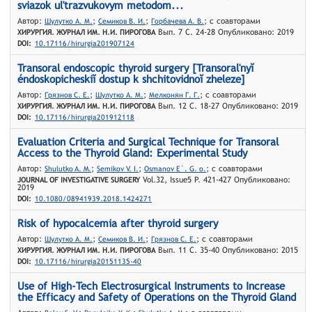
sviazok ul'trazvukovym metodom...
Автор:
;
;
; с соавторами
Шулутко А. М.
Семиков В. И.
Горбачева А. В.
Вып. 7 С. 24-28 Опубликовано: 2019
ХИРУРГИЯ. ЖУРНАЛ ИМ. Н.И. ПИРОГОВА
DOI:
10.17116/hirurgia201907124
Transoral endoscopic thyroid surgery [Transoral'nyĭ
éndoskopicheskiĭ dostup k shchitovidnoĭ zheleze]
Автор:
;
;
; с соавторами
Грязнов С. Е.
Шулутко А. М.
Мелконян Г. Г.
Вып. 12 С. 18-27 Опубликовано: 2019
ХИРУРГИЯ. ЖУРНАЛ ИМ. Н.И. ПИРОГОВА
DOI:
10.17116/hirurgia201912118
Evaluation Criteria and Surgical Technique for Transoral
Access to the Thyroid Gland: Experimental Study
Автор:
;
;
; с соавторами
Shulutko A. M.
Semikov V. I.
Osmanov E`. G. o.
Vol.32, Issue5 P. 421-427 Опубликовано:
JOURNAL OF INVESTIGATIVE SURGERY
2019
DOI:
10.1080/08941939.2018.1424271
Risk of hypocalcemia after thyroid surgery
Автор:
;
;
; с соавторами
Шулутко А. М.
Семиков В. И.
Грязнов С. Е.
Вып. 11 С. 35-40 Опубликовано: 2015
ХИРУРГИЯ. ЖУРНАЛ ИМ. Н.И. ПИРОГОВА
DOI:
10.17116/hirurgia20151135-40
Use of High-Tech Electrosurgical Instruments to Increase
the Efficacy and Safety of Operations on the Thyroid Gland