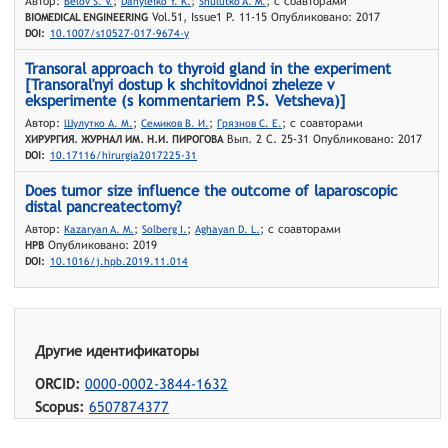
Автор:
;
;
; с соавторами
Belov S. V.
Danyleiko Y. K.
Shulutko A. M.
Vol.51, Issue1 P. 11-15 Опубликовано: 2017
BIOMEDICAL ENGINEERING
DOI:
10.1007/s10527-017-9674-y
Transoral approach to thyroid gland in the experiment
[Transoral'nyi dostup k shchitovidnoi zheleze v
eksperimente (s kommentariem P.S. Vetsheva)]
Автор:
;
;
; с соавторами
Шулутко А. М.
Семиков В. И.
Грязнов С. Е.
Вып. 2 С. 25-31 Опубликовано: 2017
ХИРУРГИЯ. ЖУРНАЛ ИМ. Н.И. ПИРОГОВА
DOI:
10.17116/hirurgia2017225-31
Does tumor size influence the outcome of laparoscopic
distal pancreatectomy?
Автор:
;
;
; с соавторами
Kazaryan A. M.
Solberg I.
Aghayan D. L.
Опубликовано: 2019
HPB
DOI:
10.1016/j.hpb.2019.11.014
Другие идентификаторы
ORCID:
0000-0002-3844-1632
Scopus:
6507874377