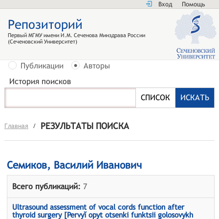
Вход
Помощь
Репозиторий
Первый МГМУ имени И.М. Сеченова Минздрава России
(Сеченовский Университет)
Публикации
Авторы
История поисков
РЕЗУЛЬТАТЫ ПОИСКА
Главная
/
Семиков, Василий Иванович
Всего публикаций:
7
Ultrasound assessment of vocal cords function after
thyroid surgery [Pervyĭ opyt otsenki funktsii golosovykh